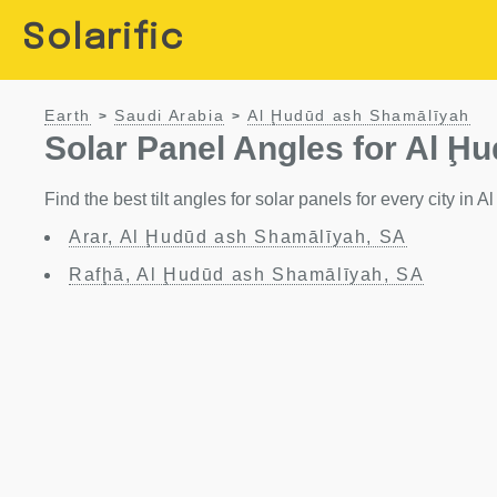
Solarific
Earth
Saudi Arabia
Al Ḩudūd ash Shamālīyah
>
>
Solar Panel Angles for Al Ḩ
Find the best tilt angles for solar panels for every city i
Arar, Al Ḩudūd ash Shamālīyah, SA
Rafḩā, Al Ḩudūd ash Shamālīyah, SA