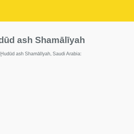
udūd ash Shamālīyah
n Al Ḩudūd ash Shamālīyah, Saudi Arabia: